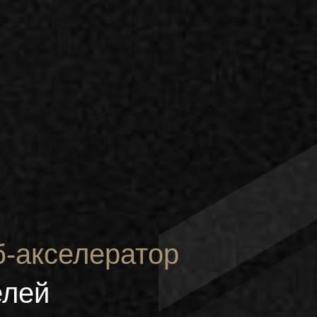
б-акселератор
елей