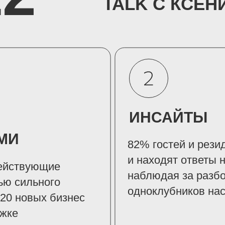
TALK С КСЕН
ИНСАЙТЫ
МИ
82% гостей и рези
и находят ответы 
ействующие
наблюдая за разбо
ью сильного
одноклубников на
 20 новых бизнес
ижке