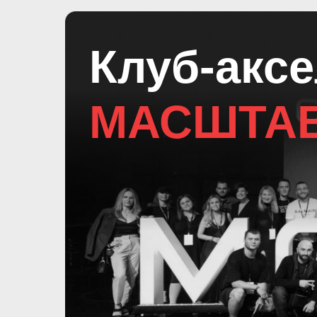
Клуб-акс
МАСШТА